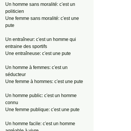
Un homme sans moralité: c'est un 
politicien
Une femme sans moralité: c'est une 
pute
Un entraîneur: c'est un homme qui 
entraine des sportifs
Une entraîneuse: c'est une pute
Un homme à femmes: c'est un 
séducteur
Une femme à hommes: c'est une pute
Un homme public: c'est un homme 
connu
Une femme publique: c'est une pute
Un homme facile: c'est un homme 
agréable à vivre