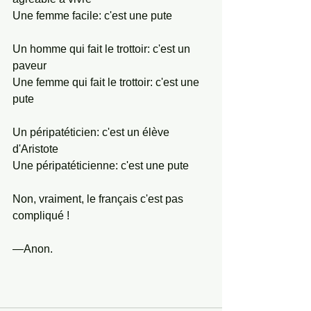
Une femme facile: c'est une pute
Un homme qui fait le trottoir: c'est un 
paveur
Une femme qui fait le trottoir: c'est une 
pute
Un péripatéticien: c'est un élève 
d'Aristote
Une péripatéticienne: c'est une pute
Non, vraiment, le français c'est pas 
compliqué !
—Anon.